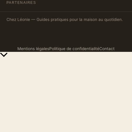
PARTENAIRES
Chez Léonie — Guides pratiques pour la maison au quotidien.
Mentions légales
Politique de confidentialité
Contact
Retour
en
haut