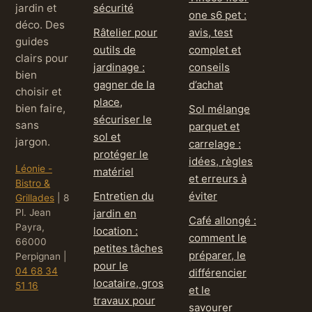
jardin et
sécurité
one s6 pet :
déco. Des
Râtelier pour
avis, test
guides
outils de
complet et
clairs pour
jardinage :
conseils
bien
gagner de la
d’achat
choisir et
place,
bien faire,
Sol mélange
sécuriser le
sans
parquet et
sol et
jargon.
carrelage :
protéger le
idées, règles
Léonie -
matériel
et erreurs à
Bistro &
Entretien du
éviter
Grillades
|
8
Pl. Jean
jardin en
Café allongé :
Payra,
location :
comment le
66000
petites tâches
préparer, le
Perpignan
|
pour le
04 68 34
différencier
locataire, gros
51 16
et le
travaux pour
savourer