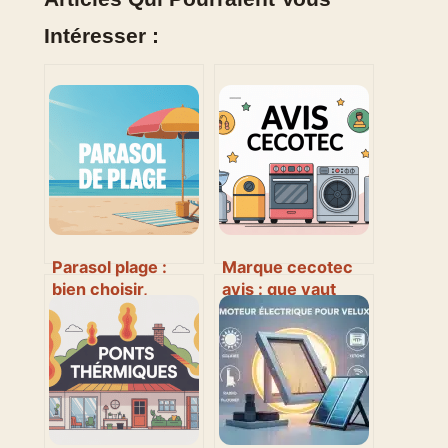
Intéresser :
Parasol plage :
Marque cecotec
bien choisir,
avis : que vaut
transporter et se
vraiment la
protéger
marque espagnole
efficacement
?