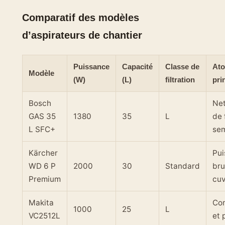
Comparatif des modèles
d’aspirateurs de chantier
Puissance
Capacité
Classe de
Ato
Modèle
(W)
(L)
filtration
pri
Bosch
Ne
GAS 35
1380
35
L
de 
L SFC+
sem
Kärcher
Pui
WD 6 P
2000
30
Standard
bru
Premium
cuv
Makita
Co
1000
25
L
VC2512L
et 