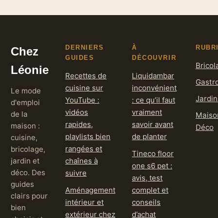
DERNIERS
À
RUBR
Chez
GUIDES
DÉCOUVRIR
Bricol
Léonie
Recettes de
Liquidambar
Gastr
cuisine sur
inconvénient
Le mode
Jardi
YouTube :
: ce qu’il faut
d'emploi
vidéos
vraiment
de la
Maiso
rapides,
savoir avant
maison :
Déco
playlists bien
de planter
cuisine,
rangées et
bricolage,
Tineco floor
jardin et
chaînes à
one s6 pet :
déco. Des
suivre
avis, test
guides
Aménagement
complet et
clairs pour
intérieur et
conseils
bien
extérieur chez
d’achat