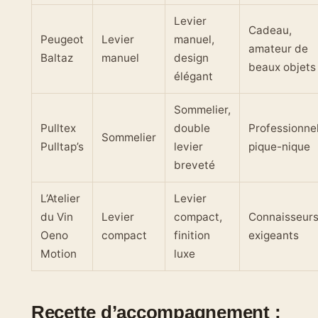
Levier
Cadeau,
Peugeot
Levier
manuel,
amateur de
Baltaz
manuel
design
beaux objets
élégant
Sommelier,
Pulltex
double
Professionnel
Sommelier
Pulltap’s
levier
pique-nique
breveté
L’Atelier
Levier
du Vin
Levier
compact,
Connaisseur
Oeno
compact
finition
exigeants
Motion
luxe
Recette d’accompagnement :