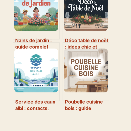
Nains de jardin :
Déco table de noël
guide complet
: idées chic et
pour choisir,
faciles pour une
installer et
ambiance magique
entretenir vos
décorations
extérieures
Service des eaux
Poubelle cuisine
albi : contacts,
bois : guide
démarches et
complet pour une
gestion de l’eau
cuisine pratique et
déco