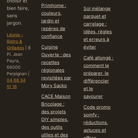
choisir et
Primhome :
bien faire,
Sol mélange
couleurs,
sans
parquet et
jardin et
jargon.
carrelage :
repères de
idées, règles
Léonie -
confiance
et erreurs à
Bistro &
Cuisine
éviter
Grillades
|
8
Pl. Jean
Ouverte : des
Café allongé :
Payra,
recettes
comment le
66000
régionales
préparer, le
Perpignan
|
revisitées par
04 68 34
différencier
Mory Sacko
51 16
et le
CACE Maison
savourer
Bricolage :
Code promo
des projets
somfy :
DIY simples,
réductions,
des outils
astuces et
utiles et des
offres