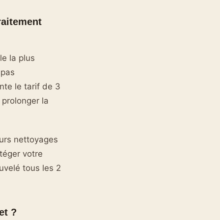
raitement
e la plus
 pas
e le tarif de 3
 prolonger la
turs nettoyages
téger votre
uvelé tous les 2
et ?