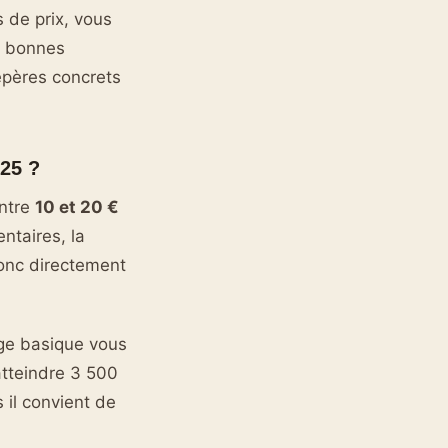
s de prix, vous
es bonnes
repères concrets
025 ?
entre
10 et 20 €
ntaires, la
donc directement
ge basique vous
atteindre 3 500
 il convient de