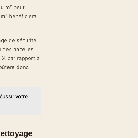
 au m² peut
 m² bénéficiera
age de sécurité,
 des nacelles.
 % par rapport à
coûtera donc
éussir votre
nettoyage