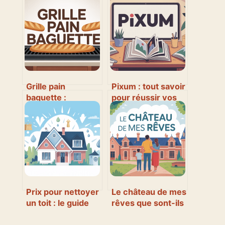
Grille pain
Pixum : tout savoir
baguette :
pour réussir vos
comment bien
tirages photo et
choisir et éviter
livres
les déceptions
Prix pour nettoyer
Le château de mes
un toit : le guide
rêves que sont-ils
complet pour
devenus :
comprendre les
comprendre et