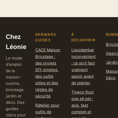
coûts
retrouver ces
émissions
DERNIERS
À
RUBR
Chez
GUIDES
DÉCOUVRIR
Bricol
Léonie
CACE Maison
Liquidambar
Gastr
Bricolage :
inconvénient
Le mode
Jardi
des projets
: ce qu’il faut
d'emploi
DIY simples,
vraiment
de la
Maiso
des outils
savoir avant
maison :
Déco
utiles et des
de planter
cuisine,
règles de
bricolage,
Tineco floor
jardin et
sécurité
one s6 pet :
déco. Des
Râtelier pour
avis, test
guides
outils de
complet et
clairs pour