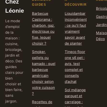
Chez
GUIDES
DÉCOUVRIR
Bricol
Léonie
Barbecue
Liquidambar
Gastr
Castorama :
inconvénient
Le mode
Jardi
charbon, gaz,
: ce qu’il faut
d'emploi
électrique ou
vraiment
de la
Maiso
fixe, lequel
savoir avant
maison :
Déco
choisir ?
de planter
cuisine,
bricolage,
Smoker,
Tineco floor
jardin et
pellets ou
one s6 pet :
déco. Des
kamado : quel
avis, test
guides
barbecue
complet et
clairs pour
américain
conseils
bien
choisir selon
d’achat
choisir et
votre cuisson
bien faire,
Sol mélange
?
sans
parquet et
jargon.
Recettes de
carrelage :