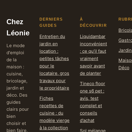
DERNIERS
À
RUBR
Chez
GUIDES
DÉCOUVRIR
Bricol
Léonie
Entretien du
Liquidambar
Gastr
jardin en
inconvénient
Le mode
Jardi
location :
: ce qu’il faut
d'emploi
petites tâches
vraiment
de la
Maiso
pour le
savoir avant
maison :
Déco
locataire, gros
de planter
cuisine,
travaux pour
bricolage,
Tineco floor
jardin et
le propriétaire
one s6 pet :
déco. Des
Fiches
avis, test
guides
recettes de
complet et
clairs pour
cuisine : du
conseils
bien
modèle vierge
d’achat
choisir et
à la collection
bien faire,
Sol mélange