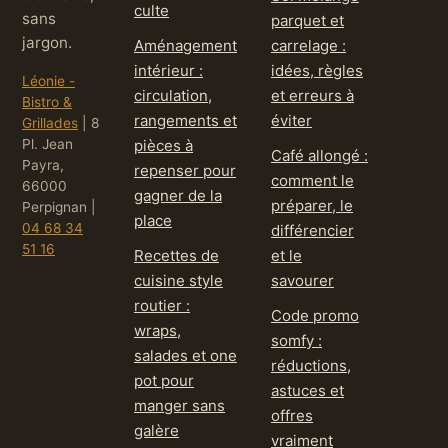
culte
sans
parquet et
jargon.
Aménagement
carrelage :
intérieur :
idées, règles
Léonie -
circulation,
et erreurs à
Bistro &
rangements et
éviter
Grillades
|
8
Pl. Jean
pièces à
Café allongé :
Payra,
repenser pour
comment le
66000
gagner de la
préparer, le
Perpignan
|
place
04 68 34
différencier
51 16
Recettes de
et le
cuisine style
savourer
routier :
Code promo
wraps,
somfy :
salades et one
réductions,
pot pour
astuces et
manger sans
offres
galère
vraiment