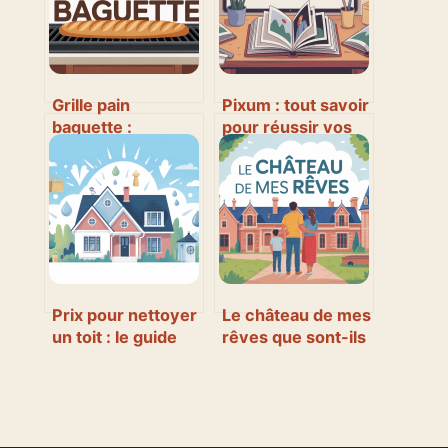
Grille pain
Pixum : tout savoir
baguette :
pour réussir vos
comment bien
tirages photo et
choisir et éviter
livres
les déceptions
Prix pour nettoyer
Le château de mes
un toit : le guide
rêves que sont-ils
complet pour
devenus :
comprendre les
comprendre et
coûts
retrouver ces
émissions