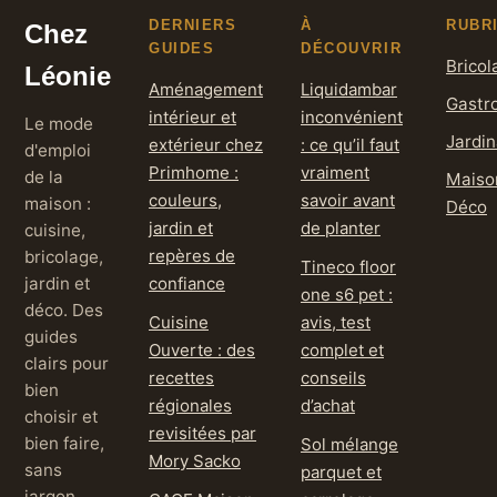
DERNIERS
À
RUBR
Chez
GUIDES
DÉCOUVRIR
Bricol
Léonie
Aménagement
Liquidambar
Gastr
intérieur et
inconvénient
Le mode
Jardi
extérieur chez
: ce qu’il faut
d'emploi
Primhome :
vraiment
de la
Maiso
couleurs,
savoir avant
maison :
Déco
jardin et
de planter
cuisine,
repères de
bricolage,
Tineco floor
jardin et
confiance
one s6 pet :
déco. Des
Cuisine
avis, test
guides
Ouverte : des
complet et
clairs pour
recettes
conseils
bien
régionales
d’achat
choisir et
revisitées par
bien faire,
Sol mélange
Mory Sacko
sans
parquet et
jargon.