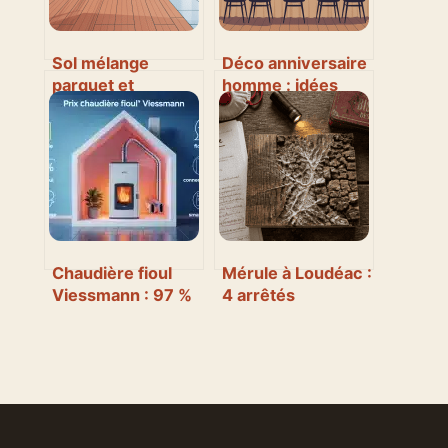
Sol mélange
Déco anniversaire
parquet et
homme : idées
carrelage : idées,
stylées pour une
règles et erreurs à
fête réussie
éviter
Chaudière fioul
Mérule à Loudéac :
Viessmann : 97 %
4 arrêtés
de rendement,
préfectoraux pour
quels facteurs
protéger votre
déterminent votre
maison
budget ?