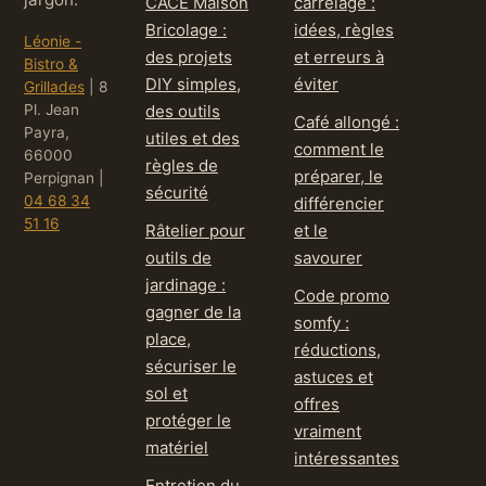
CACE Maison
carrelage :
Bricolage :
idées, règles
Léonie -
des projets
et erreurs à
Bistro &
DIY simples,
éviter
Grillades
|
8
Pl. Jean
des outils
Café allongé :
Payra,
utiles et des
comment le
66000
règles de
préparer, le
Perpignan
|
sécurité
04 68 34
différencier
51 16
Râtelier pour
et le
outils de
savourer
jardinage :
Code promo
gagner de la
somfy :
place,
réductions,
sécuriser le
astuces et
sol et
offres
protéger le
vraiment
matériel
intéressantes
Entretien du