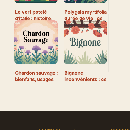
Le vert potelé
Polygala myrtifolia
d’italie : histoire,
durée de vie : ce
symboles et
qu’il faut vraiment
usages
savoir
contemporains
Chardon sauvage :
Bignone
bienfaits, usages
inconvénients : ce
et précautions à
qu’il faut vraiment
connaître
savoir avant de
planter