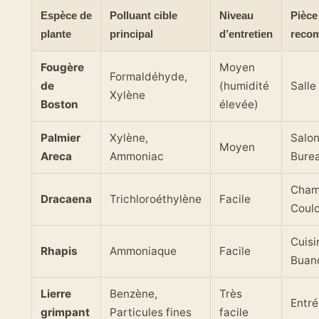
Espèce de
Polluant cible
Niveau
Pièce
plante
principal
d’entretien
reco
Fougère
Moyen
Formaldéhyde,
de
(humidité
Salle
Xylène
Boston
élevée)
Palmier
Xylène,
Salon
Moyen
Areca
Ammoniac
Bure
Cham
Dracaena
Trichloroéthylène
Facile
Coulo
Cuisi
Rhapis
Ammoniaque
Facile
Buan
Lierre
Benzène,
Très
Entré
grimpant
Particules fines
facile