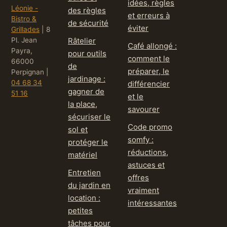
idées, règles
Léonie -
des règles
et erreurs à
Bistro &
de sécurité
éviter
Grillades
|
8
Pl. Jean
Râtelier
Café allongé :
Payra,
pour outils
comment le
66000
de
préparer, le
Perpignan
|
jardinage :
04 68 34
différencier
gagner de
51 16
et le
la place,
savourer
sécuriser le
Code promo
sol et
somfy :
protéger le
réductions,
matériel
astuces et
Entretien
offres
du jardin en
vraiment
location :
intéressantes
petites
tâches pour