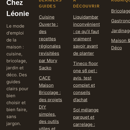
DERNIERS
À
RUBRIQ
Chez
GUIDES
DÉCOUVRIR
Bricolag
Léonie
Cuisine
Liquidambar
Gastron
Ouverte :
inconvénient
Le mode
Jardinag
des
: ce qu’il faut
d'emploi
recettes
vraiment
de la
Maison 
régionales
savoir avant
maison :
Déco
revisitées
de planter
cuisine,
par Mory
bricolage,
Tineco floor
jardin et
Sacko
one s6 pet :
déco. Des
CACE
avis, test
guides
Maison
complet et
clairs pour
Bricolage :
conseils
bien
des projets
d’achat
choisir et
DIY
bien faire,
Sol mélange
simples,
sans
parquet et
des outils
jargon.
carrelage :
utiles et