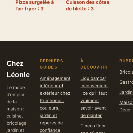
Pizza surgelée à
Cuisson des côtes
l’air fryer : 3
de blette : 3
réglages pour une
méthodes pour
pâte croustillante,
réussir une
une cuisson rapide
texture fondante
et un fromage
fondant
DERNIERS
À
RUBR
Chez
GUIDES
DÉCOUVRIR
Bricol
Léonie
Aménagement
Liquidambar
Gastr
intérieur et
inconvénient
Le mode
Jardi
extérieur chez
: ce qu’il faut
d'emploi
Primhome :
vraiment
de la
Maiso
couleurs,
savoir avant
maison :
Déco
jardin et
de planter
cuisine,
repères de
bricolage,
Tineco floor
jardin et
confiance