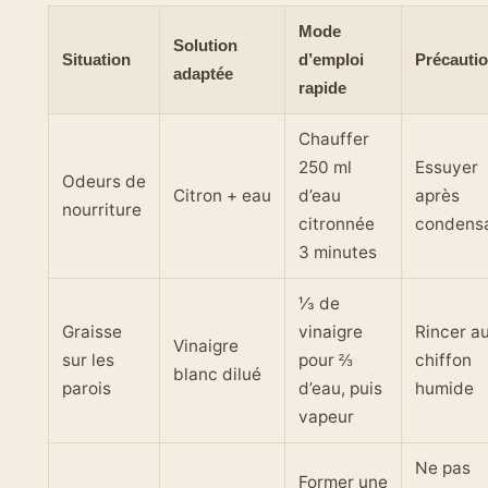
Mode
Solution
Situation
d’emploi
Précauti
adaptée
rapide
Chauffer
250 ml
Essuyer
Odeurs de
Citron + eau
d’eau
après
nourriture
citronnée
condensa
3 minutes
⅓ de
Graisse
vinaigre
Rincer a
Vinaigre
sur les
pour ⅔
chiffon
blanc dilué
parois
d’eau, puis
humide
vapeur
Ne pas
Former une