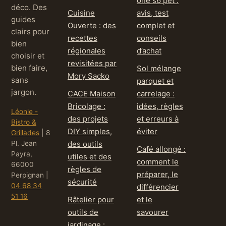
one s6 pet :
déco. Des
Cuisine
avis, test
guides
Ouverte : des
complet et
clairs pour
recettes
conseils
bien
régionales
d’achat
choisir et
revisitées par
bien faire,
Sol mélange
Mory Sacko
sans
parquet et
jargon.
CACE Maison
carrelage :
Bricolage :
idées, règles
Léonie -
des projets
et erreurs à
Bistro &
DIY simples,
éviter
Grillades
|
8
Pl. Jean
des outils
Café allongé :
Payra,
utiles et des
comment le
66000
règles de
préparer, le
Perpignan
|
sécurité
04 68 34
différencier
51 16
Râtelier pour
et le
outils de
savourer
jardinage :