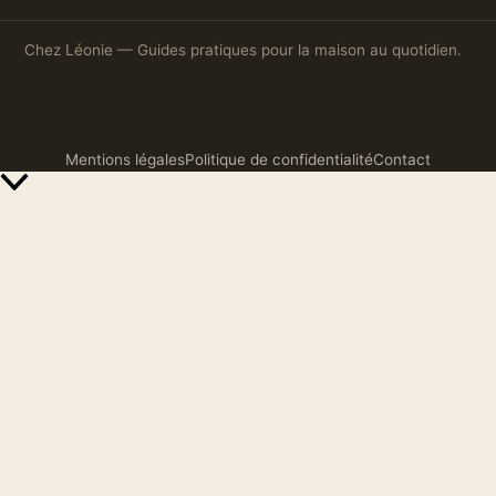
Chez Léonie — Guides pratiques pour la maison au quotidien.
Mentions légales
Politique de confidentialité
Contact
Retour
en
haut