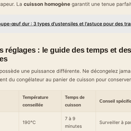
vapeur. La
cuisson homogène
garantit une tenue parfait
upe-œuf dur : 3 types d'ustensiles et l'astuce pour des tr
es réglages : le guide des temps et de
es
ossède une puissance différente. Ne décongelez jamais
nt du congélateur au panier de cuisson pour conserver 
Température
Temps de
Conseil spécifi
conseillée
cuisson
7 à 9
190°C
Surveiller à pa
minutes