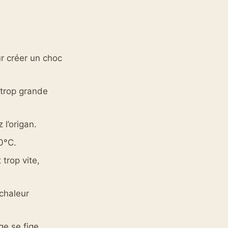
r créer un choc
 trop grande
l’origan.
0°C.
 trop vite,
 chaleur
e se fige.