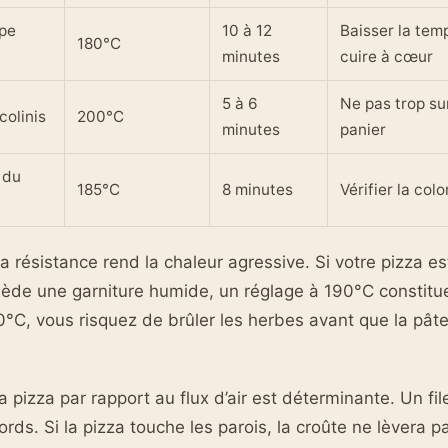
ype
10 à 12
Baisser la tem
180°C
minutes
cuire à cœur
5 à 6
Ne pas trop su
colinis
200°C
minutes
panier
 du
185°C
8 minutes
Vérifier la col
a résistance rend la chaleur agressive. Si votre pizza es
de une garniture humide, un réglage à 190°C constitue
00°C, vous risquez de brûler les herbes avant que la pâte
la pizza par rapport au flux d’air est déterminante. Un file
bords. Si la pizza touche les parois, la croûte ne lèvera p