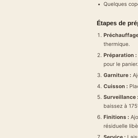
Quelques cop
Étapes de pré
Préchauffage
thermique.
Préparation :
pour le panier
Garniture :
Aj
Cuisson :
Pla
Surveillance 
baissez à 175
Finitions :
Ajo
résiduelle lib
Service :
Lais