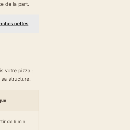
e de la part.
anches nettes
s
 votre pizza :
sa structure.
que
rtir de 6 min