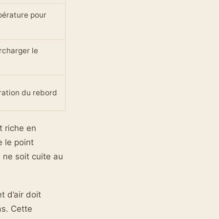
pérature pour
rcharger le
oration du rebord
t riche en
 le point
 ne soit cuite au
t d’air doit
as. Cette