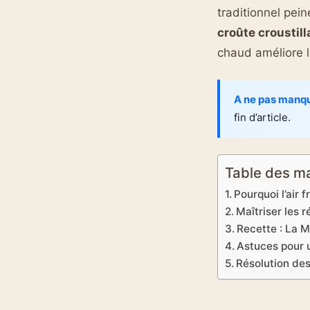
traditionnel pein
croûte croustill
chaud améliore l
A ne pas manq
fin d’article.
Table des m
Pourquoi l’air 
Maîtriser les 
Recette : La M
Astuces pour u
Résolution de