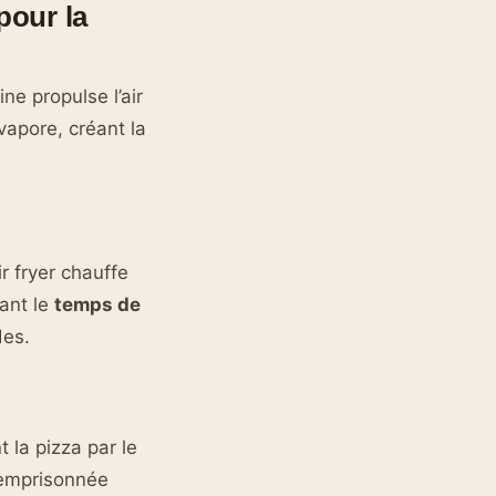
pour la
ine propulse l’air
vapore, créant la
r fryer chauffe
sant le
temps de
des.
 la pizza par le
 emprisonnée