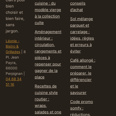
cuisine : du
conseils
bien
modèle vierge
d’achat
choisir et
à la collection
bien faire,
Sol mélange
culte
sans
parquet et
jargon.
Aménagement
carrelage :
intérieur :
idées, règles
Léonie -
circulation,
et erreurs à
Bistro &
rangements et
éviter
Grillades
|
8
Pl. Jean
pièces à
Café allongé :
Payra,
repenser pour
comment le
66000
gagner de la
préparer, le
Perpignan
|
place
04 68 34
différencier
51 16
Recettes de
et le
cuisine style
savourer
routier :
Code promo
wraps,
somfy :
salades et one
réductions,