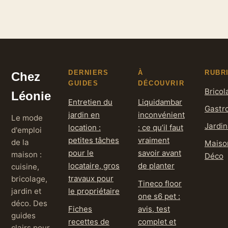
comprendre et
inspirations
retrouver ces
incontournables
émissions
DERNIERS
À
RUBR
Chez
GUIDES
DÉCOUVRIR
Bricol
Léonie
Entretien du
Liquidambar
Gastr
jardin en
inconvénient
Le mode
Jardi
location :
: ce qu’il faut
d'emploi
petites tâches
vraiment
de la
Maiso
pour le
savoir avant
maison :
Déco
locataire, gros
de planter
cuisine,
travaux pour
bricolage,
Tineco floor
jardin et
le propriétaire
one s6 pet :
déco. Des
Fiches
avis, test
guides
recettes de
complet et
clairs pour