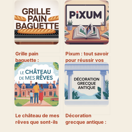
Grille pain
Pixum : tout savoir
baguette :
pour réussir vos
comment bien
tirages photo et
choisir et éviter
livres
les déceptions
Le château de mes
Décoration
rêves que sont-ils
grecque antique :
devenus :
idées, codes et