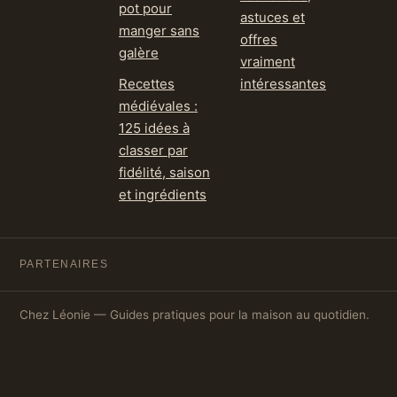
pot pour
astuces et
manger sans
offres
galère
vraiment
Recettes
intéressantes
médiévales :
125 idées à
classer par
fidélité, saison
et ingrédients
PARTENAIRES
Chez Léonie — Guides pratiques pour la maison au quotidien.