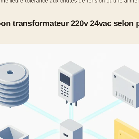
meilleure tolérance aux chutes de tension qu’une alimen
 bon transformateur 220v 24vac selon