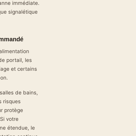
panne immédiate.
que signalétique
commandé
alimentation
 portail, les
age et certains
ion.
alles de bains,
s risques
ur protège
Si votre
ne étendue, le