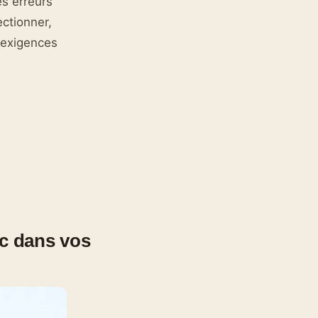
es erreurs
ctionner,
 exigences
ac dans vos