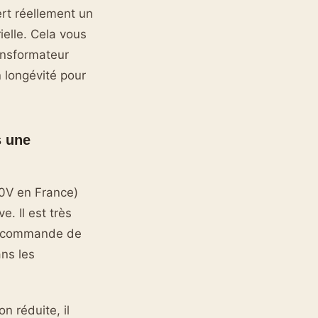
rt réellement un
elle. Cela vous
ransformateur
n longévité pour
s une
0V en France)
. Il est très
de commande de
ans les
n réduite, il