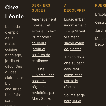
DERNIERS
À
RUBR
Chez
GUIDES
DÉCOUVRIR
Bricol
Léonie
Aménagement
Liquidambar
Gastr
intérieur et
inconvénient
Le mode
Jardi
extérieur chez
: ce qu’il faut
d'emploi
Primhome :
vraiment
de la
Maiso
couleurs,
savoir avant
maison :
Déco
jardin et
de planter
cuisine,
repères de
bricolage,
Tineco floor
jardin et
confiance
one s6 pet :
déco. Des
Cuisine
avis, test
guides
Ouverte : des
complet et
clairs pour
recettes
conseils
bien
régionales
d’achat
choisir et
revisitées par
bien faire,
Sol mélange
Mory Sacko
sans
parquet et