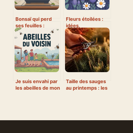
Bonsaï qui perd
Fleurs étoilées :
ses feuilles :
idées,
causes, solutions
significations et
et gestes
conseils pour bien
d’urgence
les choisir
Je suis envahi par
Taille des sauges
les abeilles de mon
au printemps : les
voisin : que faire
gestes pour
légalement et
doubler la
concrètement
floraison et éviter
le bois mort