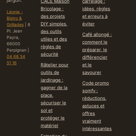
jargon.
CACE Maison
carrelage :
Bricolage :
idées, règles
Léonie -
des projets
et erreurs à
Bistro &
DIY simples,
éviter
Grillades
|
8
Pl. Jean
des outils
Café allongé :
Payra,
utiles et des
comment le
66000
règles de
préparer, le
Perpignan
|
sécurité
04 68 34
différencier
51 16
Râtelier pour
et le
outils de
savourer
jardinage :
Code promo
gagner de la
somfy :
place,
réductions,
sécuriser le
astuces et
sol et
offres
protéger le
vraiment
matériel
intéressantes