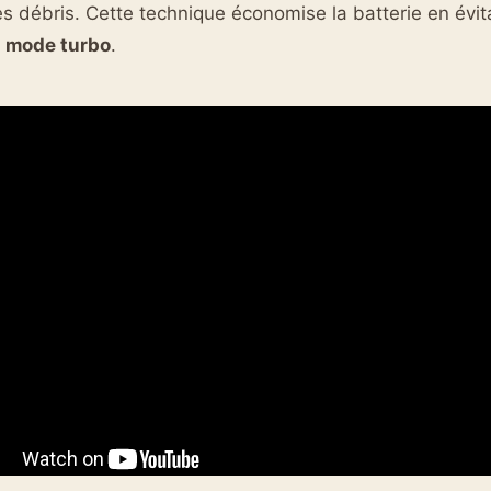
es débris. Cette technique économise la batterie en évit
u
mode turbo
.