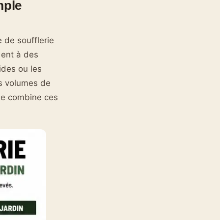
mple
 de soufflerie
dent à des
ides ou les
es volumes de
rie combine ces