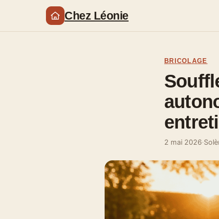
Chez Léonie
BRICOLAGE
Souffl
autono
entret
2 mai 2026
·
Solè