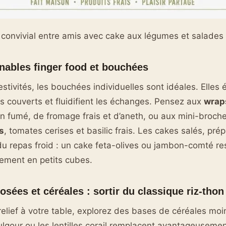
d convivial entre amis avec cake aux légumes et salades 
nables finger food et bouchées
estivités, les bouchées individuelles sont idéales. Elles é
 couverts et fluidifient les échanges. Pensez aux
wrap
 fumé, de fromage frais et d’aneth, ou aux mini-broch
s
, tomates cerises et basilic frais. Les cakes salés, prépa
 du repas froid : un cake feta-olives ou jambon-comté re
ement en petits cubes.
sées et céréales : sortir du classique riz-thon
elief à votre table, explorez des bases de céréales m
ulgour ou les lentilles corail remplacent avantageuseme