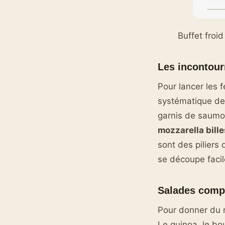
Buffet froi
Les incontour
Pour lancer les f
systématique des
garnis de saumon
mozzarella bille
sont des piliers
se découpe facil
Salades compo
Pour donner du r
Le quinoa, le bo