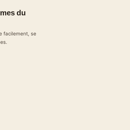
umes du
e facilement, se
ées.