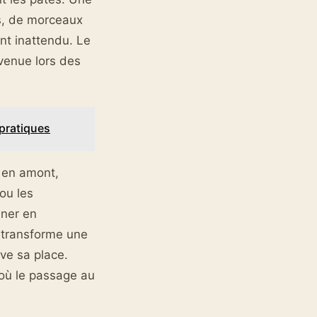
es, de morceaux
nt inattendu. Le
nvenue lors des
 pratiques
z en amont,
ou les
gner en
 transforme une
ve sa place.
 où le passage au