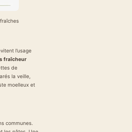
fraîches
vitent l’usage
s fraîcheur
ettes de
rés la veille,
ste moelleux et
oins communes.
nt les pâtes. Une