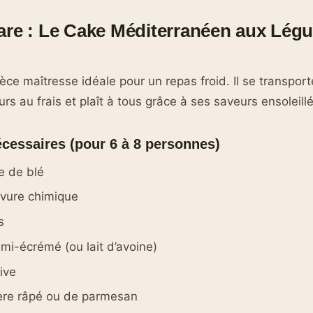
are : Le Cake Méditerranéen aux Lég
èce maîtresse idéale pour un repas froid. Il se transport
urs au frais et plaît à tous grâce à ses saveurs ensoleill
écessaires (pour 6 à 8 personnes)
e de blé
evure chimique
s
emi-écrémé (ou lait d’avoine)
live
ère râpé ou de parmesan