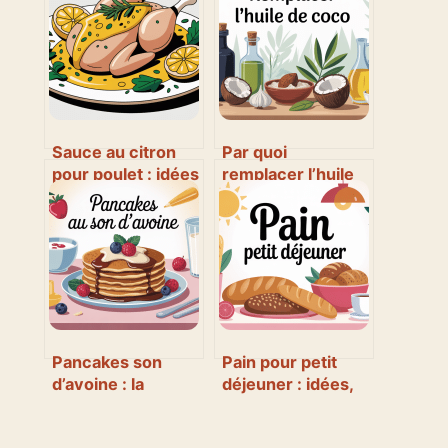
Sauce au citron
Par quoi
pour poulet : idées
remplacer l’huile
faciles,
de coco en cuisine
savoureuses et
et en cosmétique
inratables
Pancakes son
Pain pour petit
d’avoine : la
déjeuner : idées,
recette saine et
conseils et
gourmande qui
recettes faciles