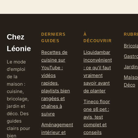
cale vraiment
DERNIERS
À
RUBR
Chez
GUIDES
DÉCOUVRIR
Bricol
Léonie
Recettes de
Liquidambar
Gastr
cuisine sur
inconvénient
Le mode
Jardi
YouTube :
: ce qu’il faut
d'emploi
vidéos
vraiment
de la
Maiso
rapides,
savoir avant
maison :
Déco
playlists bien
de planter
cuisine,
rangées et
bricolage,
Tineco floor
jardin et
chaînes à
one s6 pet :
déco. Des
suivre
avis, test
guides
Aménagement
complet et
clairs pour
intérieur et
conseils
bien