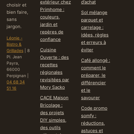
extérieur chez
d’achat
choisir et
Primhome :
bien faire,
Sol mélange
couleurs,
sans
parquet et
jardin et
jargon.
carrelage :
repères de
idées, règles
Léonie -
confiance
et erreurs à
Bistro &
Cuisine
éviter
Grillades
|
8
Pl. Jean
Ouverte : des
Café allongé :
Payra,
recettes
comment le
66000
régionales
préparer, le
Perpignan
|
revisitées par
04 68 34
différencier
Mory Sacko
51 16
et le
CACE Maison
savourer
Bricolage :
Code promo
des projets
somfy :
DIY simples,
réductions,
des outils
astuces et