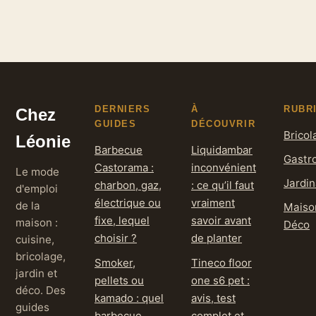
faciles,
de coco en cuisine
savoureuses et
et en cosmétique
inratables
DERNIERS
À
RUBR
Chez
GUIDES
DÉCOUVRIR
Bricol
Léonie
Barbecue
Liquidambar
Gastr
Castorama :
inconvénient
Le mode
Jardi
charbon, gaz,
: ce qu’il faut
d'emploi
électrique ou
vraiment
de la
Maiso
fixe, lequel
savoir avant
maison :
Déco
choisir ?
de planter
cuisine,
bricolage,
Smoker,
Tineco floor
jardin et
pellets ou
one s6 pet :
déco. Des
kamado : quel
avis, test
guides
barbecue
complet et