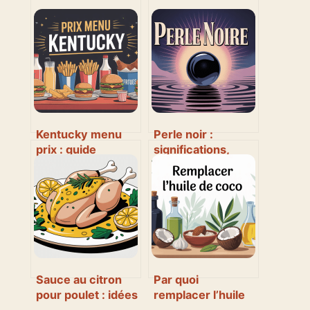
Kentucky menu
Perle noir :
prix : guide
significations,
complet pour
usages et secrets
maîtriser votre
d’une gemme
budget fast-food
fascinante
Sauce au citron
Par quoi
pour poulet : idées
remplacer l’huile