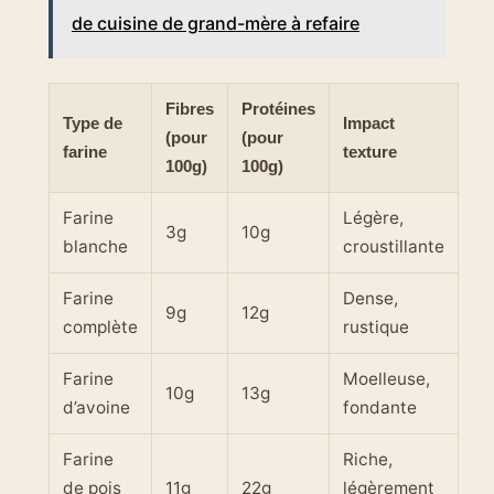
de cuisine de grand-mère à refaire
Fibres
Protéines
Type de
Impact
(pour
(pour
farine
texture
100g)
100g)
Farine
Légère,
3g
10g
blanche
croustillante
Farine
Dense,
9g
12g
complète
rustique
Farine
Moelleuse,
10g
13g
d’avoine
fondante
Farine
Riche,
de pois
11g
22g
légèrement