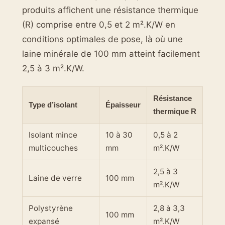
produits affichent une résistance thermique
(R) comprise entre 0,5 et 2 m².K/W en
conditions optimales de pose, là où une
laine minérale de 100 mm atteint facilement
2,5 à 3 m².K/W.
Résistance
Type d’isolant
Épaisseur
thermique R
Isolant mince
10 à 30
0,5 à 2
multicouches
mm
m².K/W
2,5 à 3
Laine de verre
100 mm
m².K/W
Polystyrène
2,8 à 3,3
100 mm
expansé
m².K/W