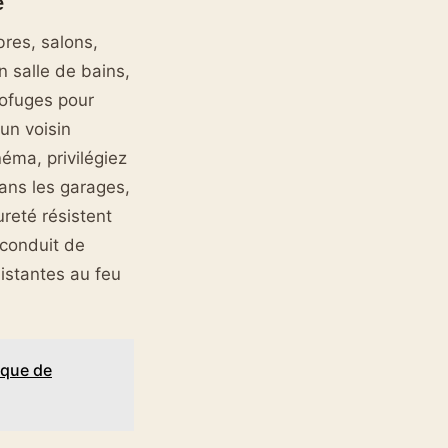
e
res, salons,
n salle de bains,
ofuges pour
un voisin
éma, privilégiez
ans les garages,
reté résistent
 conduit de
istantes au feu
sque de