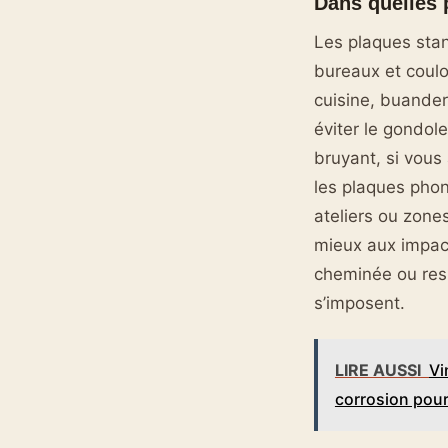
Dans quelles 
Les plaques stan
bureaux et coulo
cuisine, buande
éviter le gondol
bruyant, si vou
les plaques pho
ateliers ou zone
mieux aux impact
cheminée ou resp
s’imposent.
LIRE AUSSI
Vi
corrosion pour