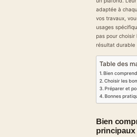
un plafond. Leu
adaptée à chaque
vos travaux, vou
usages spécifiqu
pas pour choisir
résultat durable
Table des m
Bien comprendr
Choisir les bo
Préparer et p
Bonnes pratiqu
Bien compr
principaux