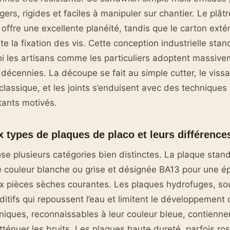
rs, rigides et faciles à manipuler sur chantier. Le plâtr
offre une excellente planéité, tandis que le carton extér
ite la fixation des vis. Cette conception industrielle sta
i les artisans comme les particuliers adoptent massiv
 décennies. La découpe se fait au simple cutter, le vi
classique, et les joints s’enduisent avec des techniques
ants motivés.
x types de plaques de placo et leurs différence
e plusieurs catégories bien distinctes. La plaque stan
 couleur blanche ou grise et désignée BA13 pour une ép
x pièces sèches courantes. Les plaques hydrofuges, so
ditifs qui repoussent l’eau et limitent le développement
iques, reconnaissables à leur couleur bleue, contienn
tténuer les bruits. Les plaques haute dureté, parfois ro