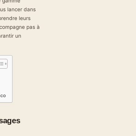
ge gamme
ous lancer dans
prendre leurs
accompagne pas à
rantir un
aco
usages