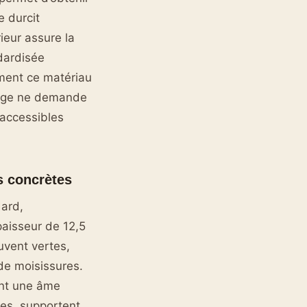
e durcit
ieur assure la
ndardisée
ement ce matériau
ssage ne demande
 accessibles
s concrètes
dard,
aisseur de 12,5
uvent vertes,
 de moisissures.
ent une âme
ses, supportent