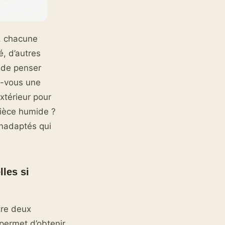
e, chacune
é, d’autres
t de penser
z-vous une
xtérieur pour
ièce humide ?
inadaptés qui
les si
tre deux
permet d’obtenir