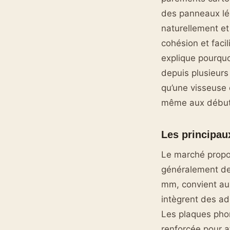
des panneaux lége
naturellement et 
cohésion et facil
explique pourquo
depuis plusieurs
qu’une visseuse 
même aux début
Les principau
Le marché propos
généralement de
mm, convient au
intègrent des ad
Les plaques phon
renforcée pour a