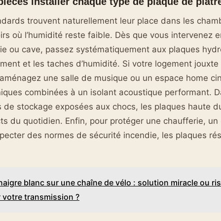
pièces installer chaque type de plaque de plâtr
dards trouvent naturellement leur place dans les chamb
irs où l’humidité reste faible. Dès que vous intervenez e
rie ou cave, passez systématiquement aux plaques hydr
ement et les taches d’humidité. Si votre logement jouxte 
s aménagez une salle de musique ou un espace home cin
niques combinées à un isolant acoustique performant. D
s de stockage exposées aux chocs, les plaques haute du
s du quotidien. Enfin, pour protéger une chaufferie, un
ecter des normes de sécurité incendie, les plaques rés
naigre blanc sur une chaîne de vélo : solution miracle ou ri
 votre transmission ?