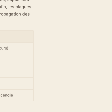
fin, les plaques
propagation des
ours)
ncendie