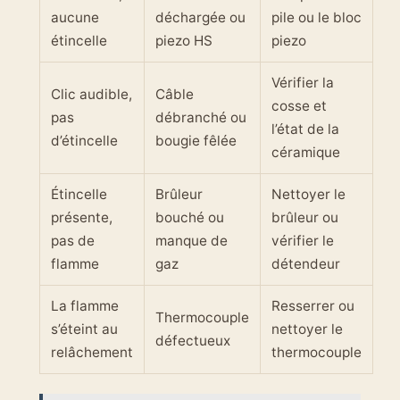
aucune
déchargée ou
pile ou le bloc
étincelle
piezo HS
piezo
Vérifier la
Clic audible,
Câble
cosse et
pas
débranché ou
l’état de la
d’étincelle
bougie fêlée
céramique
Étincelle
Brûleur
Nettoyer le
présente,
bouché ou
brûleur ou
pas de
manque de
vérifier le
flamme
gaz
détendeur
La flamme
Resserrer ou
Thermocouple
s’éteint au
nettoyer le
défectueux
relâchement
thermocouple