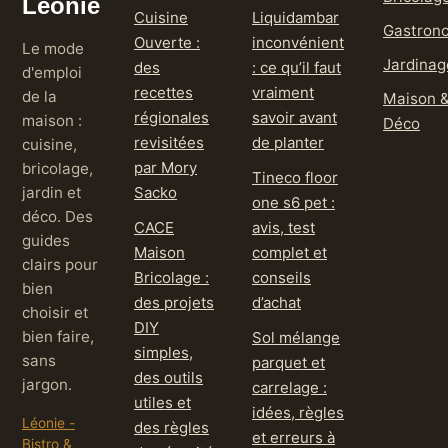
Léonie
Cuisine
Liquidambar
Gastron
Ouverte :
inconvénient
Le mode
Jardinag
des
: ce qu’il faut
d'emploi
recettes
vraiment
de la
Maison 
régionales
savoir avant
maison :
Déco
revisitées
de planter
cuisine,
par Mory
bricolage,
Tineco floor
jardin et
Sacko
one s6 pet :
déco. Des
CACE
avis, test
guides
Maison
complet et
clairs pour
Bricolage :
conseils
bien
des projets
d’achat
choisir et
DIY
bien faire,
Sol mélange
simples,
sans
parquet et
des outils
jargon.
carrelage :
utiles et
idées, règles
Léonie -
des règles
et erreurs à
Bistro &