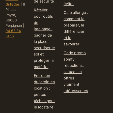
de sécurité
éviter
Grillades
|
8
Pl. Jean
Râtelier
Café allongé :
Payra,
pour outils
comment le
66000
de
préparer, le
Perpignan
|
jardinage :
04 68 34
différencier
gagner de
51 16
et le
la place,
savourer
sécuriser le
Code promo
sol et
somfy :
protéger le
réductions,
matériel
astuces et
Entretien
offres
du jardin en
vraiment
location :
intéressantes
petites
tâches pour
le locataire,