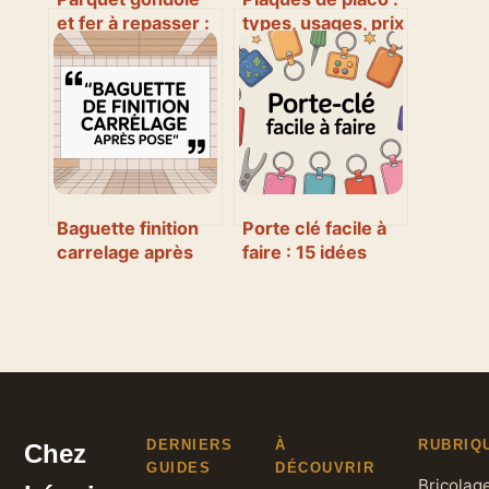
et fer à repasser :
types, usages, prix
la méthode qui
et conseils de
marche vraiment
pose
Baguette finition
Porte clé facile à
carrelage après
faire : 15 idées
pose : laquelle
simples et
choisir et
vraiment
comment faire
personnalisées
proprement
DERNIERS
À
RUBRIQ
Chez
GUIDES
DÉCOUVRIR
Bricolag