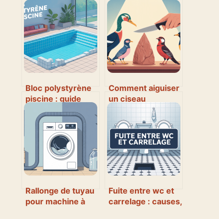
Bloc polystyrène
Comment aiguiser
piscine : guide
un ciseau
complet pour
facilement chez
choisir et
soi sans le
construire
détériorer
Rallonge de tuyau
Fuite entre wc et
pour machine à
carrelage : causes,
laver : comment
solutions et