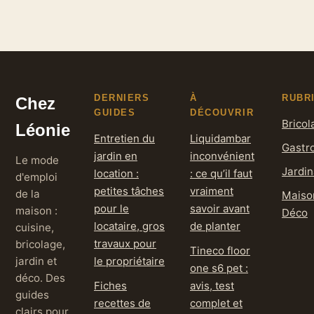
bien choisir et
réparations
installer
durables
DERNIERS
À
RUBR
Chez
GUIDES
DÉCOUVRIR
Bricol
Léonie
Entretien du
Liquidambar
Gastr
jardin en
inconvénient
Le mode
Jardi
location :
: ce qu’il faut
d'emploi
petites tâches
vraiment
de la
Maiso
pour le
savoir avant
maison :
Déco
locataire, gros
de planter
cuisine,
travaux pour
bricolage,
Tineco floor
jardin et
le propriétaire
one s6 pet :
déco. Des
Fiches
avis, test
guides
recettes de
complet et
clairs pour