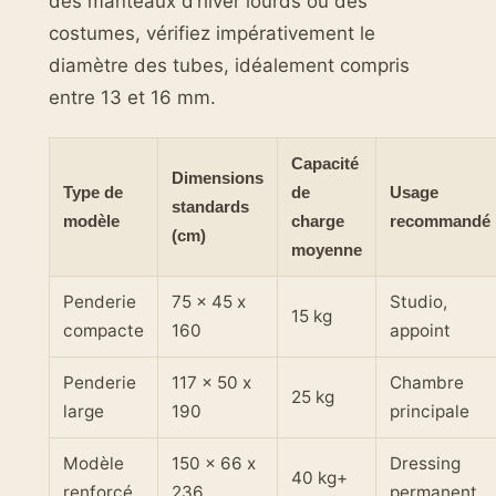
des manteaux d’hiver lourds ou des
costumes, vérifiez impérativement le
diamètre des tubes, idéalement compris
entre 13 et 16 mm.
Capacité
Dimensions
Type de
de
Usage
standards
modèle
charge
recommandé
(cm)
moyenne
Penderie
75 x 45 x
Studio,
15 kg
compacte
160
appoint
Penderie
117 x 50 x
Chambre
25 kg
large
190
principale
Modèle
150 x 66 x
Dressing
40 kg+
renforcé
236
permanent