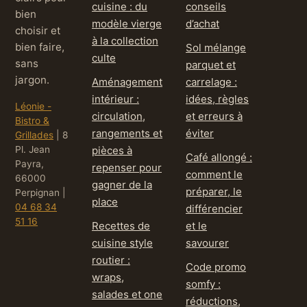
cuisine : du
conseils
bien
modèle vierge
d’achat
choisir et
à la collection
bien faire,
Sol mélange
culte
sans
parquet et
jargon.
Aménagement
carrelage :
intérieur :
idées, règles
Léonie -
circulation,
et erreurs à
Bistro &
rangements et
éviter
Grillades
|
8
Pl. Jean
pièces à
Café allongé :
Payra,
repenser pour
comment le
66000
gagner de la
préparer, le
Perpignan
|
place
04 68 34
différencier
51 16
Recettes de
et le
cuisine style
savourer
routier :
Code promo
wraps,
somfy :
salades et one
réductions,