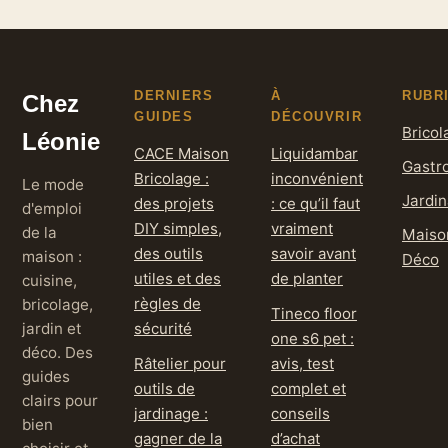
annecy
DERNIERS
À
RUBR
Chez
GUIDES
DÉCOUVRIR
Bricol
Léonie
CACE Maison
Liquidambar
Gastr
Bricolage :
inconvénient
Le mode
Jardi
des projets
: ce qu’il faut
d'emploi
DIY simples,
vraiment
de la
Maiso
des outils
savoir avant
maison :
Déco
utiles et des
de planter
cuisine,
règles de
bricolage,
Tineco floor
jardin et
sécurité
one s6 pet :
déco. Des
Râtelier pour
avis, test
guides
outils de
complet et
clairs pour
jardinage :
conseils
bien
gagner de la
d’achat