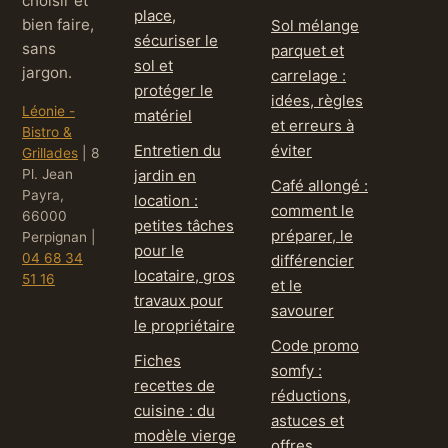
choisir et
place,
bien faire,
Sol mélange
sécuriser le
sans
parquet et
sol et
jargon.
carrelage :
protéger le
idées, règles
Léonie -
matériel
et erreurs à
Bistro &
Entretien du
éviter
Grillades
|
8
Pl. Jean
jardin en
Café allongé :
Payra,
location :
comment le
66000
petites tâches
préparer, le
Perpignan
|
pour le
04 68 34
différencier
locataire, gros
51 16
et le
travaux pour
savourer
le propriétaire
Code promo
Fiches
somfy :
recettes de
réductions,
cuisine : du
astuces et
modèle vierge
offres