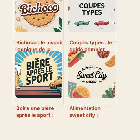
Bichoco : le biscuit
Coupes types : le
iconique de lu
guide complet
passé au crible
pour bien les
comprendre et les
utiliser
Boire une bière
Alimentation
après le sport :
sweet city :
bonne ou
comment bien
mauvaise idée
profiter du
pour votre corps ?
restaurant à