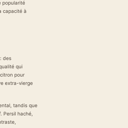
 popularité
a capacité à
: des
qualité qui
 citron pour
ive extra-vierge
ental, tandis que
f. Persil haché,
ntraste,