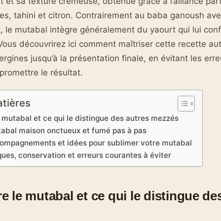
t et sa texture crémeuse, obtenue grâce à l’alliance parf
ées, tahini et citron. Contrairement au baba ganoush ave
 le mutabal intègre généralement du yaourt qui lui con
 Vous découvrirez ici comment maîtriser cette recette au
rgines jusqu’à la présentation finale, en évitant les err
romettre le résultat.
atières
mutabal et ce qui le distingue des autres mezzés
tabal maison onctueux et fumé pas à pas
compagnements et idées pour sublimer votre mutabal
ques, conservation et erreurs courantes à éviter
le mutabal et ce qui le distingue de