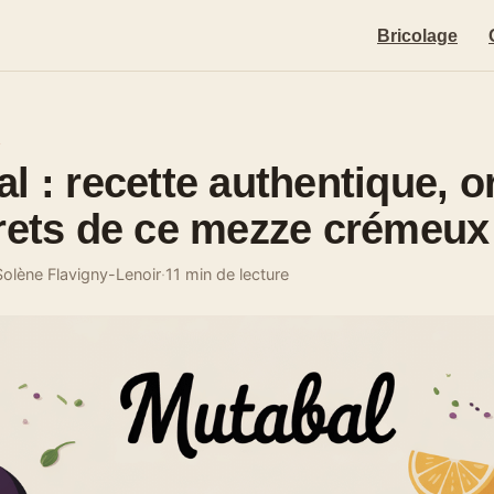
Bricolage
E
l : recette authentique, o
rets de ce mezze crémeux
Solène Flavigny-Lenoir
·
11 min de lecture