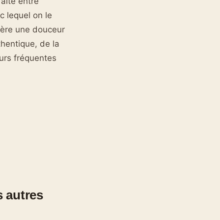
aite entre
c lequel on le
fère une douceur
thentique, de la
eurs fréquentes
s autres