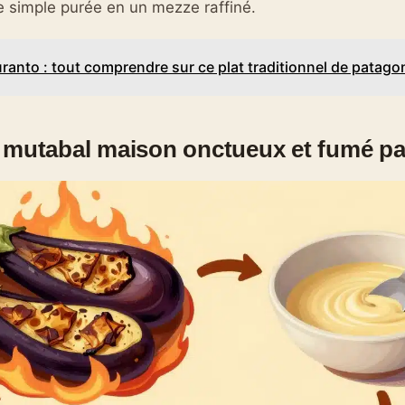
 simple purée en un mezze raffiné.
ranto : tout comprendre sur ce plat traditionnel de patago
 mutabal maison onctueux et fumé pa