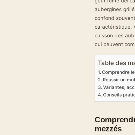
goût fumé délica
aubergines grill
confond souvent,
caractéristique.
cuisson des aube
qui peuvent comp
Table des m
Comprendre le 
Réussir un mu
Variantes, ac
Conseils prati
Comprendre 
mezzés