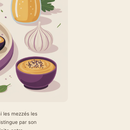
i les mezzés les
istingue par son