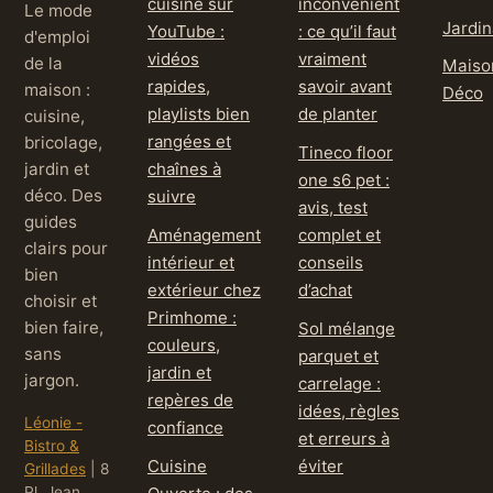
cuisine sur
inconvénient
Le mode
Jardi
YouTube :
: ce qu’il faut
d'emploi
vidéos
vraiment
de la
Maiso
rapides,
savoir avant
maison :
Déco
playlists bien
de planter
cuisine,
rangées et
bricolage,
Tineco floor
jardin et
chaînes à
one s6 pet :
déco. Des
suivre
avis, test
guides
Aménagement
complet et
clairs pour
intérieur et
conseils
bien
extérieur chez
d’achat
choisir et
Primhome :
bien faire,
Sol mélange
couleurs,
sans
parquet et
jardin et
jargon.
carrelage :
repères de
idées, règles
Léonie -
confiance
et erreurs à
Bistro &
Cuisine
éviter
Grillades
|
8
Pl. Jean