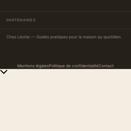
PARTENAIRES
Chez Léonie — Guides pratiques pour la maison au quotidien.
Mentions légales
Politique de confidentialité
Contact
Retour
en
haut