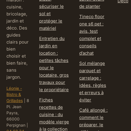
Déco
sécuriser le
de planter
cuisine,
sol et
bricolage,
Tineco floor
jardin et
protéger le
one s6 pet :
déco. Des
matériel
avis, test
guides
Entretien du
complet et
clairs pour
jardin en
conseils
bien
location :
d’achat
choisir et
petites tâches
bien faire,
Sol mélange
pour le
sans
parquet et
locataire, gros
jargon.
carrelage :
travaux pour
idées, règles
Léonie -
le propriétaire
et erreurs à
Bistro &
Fiches
éviter
Grillades
|
8
Pl. Jean
recettes de
Café allongé :
Payra,
cuisine : du
comment le
66000
modèle vierge
préparer, le
Perpignan
|
à la collection