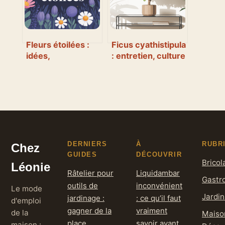
Fleurs étoilées :
Ficus cyathistipula
idées,
: entretien, culture
significations et
et conseils
conseils pour bien
pratiques
les choisir
DERNIERS
À
RUBR
Chez
GUIDES
DÉCOUVRIR
Bricol
Léonie
Râtelier pour
Liquidambar
Gastr
outils de
inconvénient
Le mode
Jardi
jardinage :
: ce qu’il faut
d'emploi
gagner de la
vraiment
de la
Maiso
place,
savoir avant
maison :