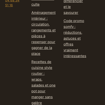
04 68 34
différencier
culte
51 16
et le
Aménagement
savourer
intérieur :
Code promo
circulation,
somfy :
rangements et
réductions,
pièces à
astuces et
repenser pour
offres
gagner de la
vraiment
place
intéressantes
Recettes de
cuisine style
routier :
wraps,
salades et one
pot pour
manger sans
galère