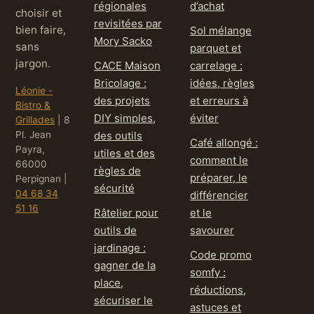
régionales
d’achat
choisir et
revisitées par
bien faire,
Sol mélange
Mory Sacko
sans
parquet et
jargon.
CACE Maison
carrelage :
Bricolage :
idées, règles
Léonie -
des projets
et erreurs à
Bistro &
DIY simples,
éviter
Grillades
|
8
Pl. Jean
des outils
Café allongé :
Payra,
utiles et des
comment le
66000
règles de
préparer, le
Perpignan
|
sécurité
04 68 34
différencier
51 16
Râtelier pour
et le
outils de
savourer
jardinage :
Code promo
gagner de la
somfy :
place,
réductions,
sécuriser le
astuces et