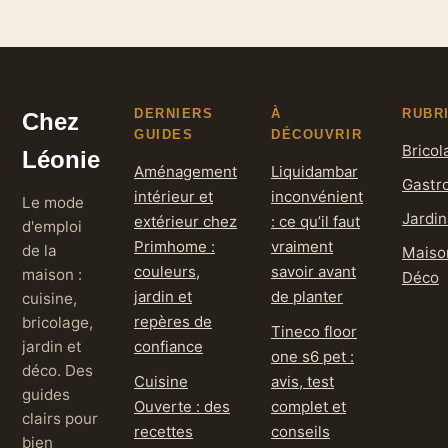
et faciles
DERNIERS
À
RUBR
Chez
GUIDES
DÉCOUVRIR
Bricol
Léonie
Aménagement
Liquidambar
Gastr
intérieur et
inconvénient
Le mode
Jardi
extérieur chez
: ce qu’il faut
d'emploi
Primhome :
vraiment
de la
Maiso
couleurs,
savoir avant
maison :
Déco
jardin et
de planter
cuisine,
repères de
bricolage,
Tineco floor
jardin et
confiance
one s6 pet :
déco. Des
Cuisine
avis, test
guides
Ouverte : des
complet et
clairs pour
recettes
conseils
bien