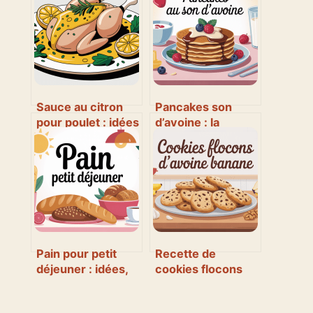
Sauce au citron
Pancakes son
pour poulet : idées
d’avoine : la
faciles,
recette saine et
savoureuses et
gourmande qui
inratables
cale vraiment
Pain pour petit
Recette de
déjeuner : idées,
cookies flocons
conseils et
d’avoine banane :
recettes faciles
gourmands, sains