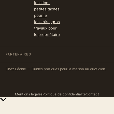
location :
petites tâches
pour le
locataire, gros
travaux pour
le propriétaire
PARTENAIRES
Chez Léonie — Guides pratiques pour la maison au quotidien.
Mentions légales
Politique de confidentialité
Contact
Retour
en
haut