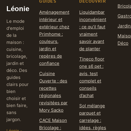
GUIDES
DÉCOUVRIR
Bricol
Léonie
Aménagement
Liquidambar
Gastr
intérieur et
inconvénient
Le mode
Jardi
extérieur chez
: ce qu’il faut
d'emploi
Primhome :
vraiment
de la
Maiso
couleurs,
savoir avant
maison :
Déco
jardin et
de planter
cuisine,
repères de
bricolage,
Tineco floor
jardin et
confiance
one s6 pet :
déco. Des
Cuisine
avis, test
guides
Ouverte : des
complet et
clairs pour
recettes
conseils
bien
régionales
d’achat
choisir et
revisitées par
bien faire,
Sol mélange
Mory Sacko
sans
parquet et
jargon.
CACE Maison
carrelage :
Bricolage :
idées, règles
Léonie -