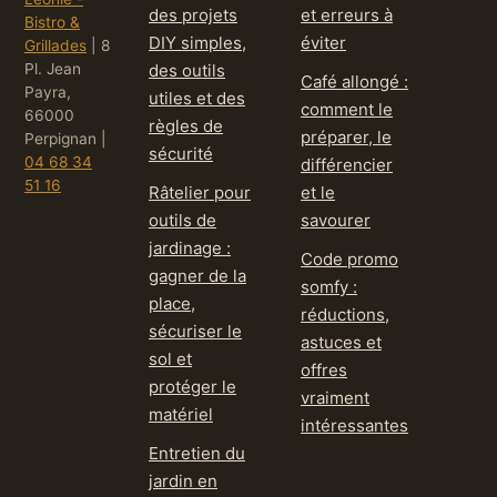
des projets
et erreurs à
Bistro &
DIY simples,
éviter
Grillades
|
8
Pl. Jean
des outils
Café allongé :
Payra,
utiles et des
comment le
66000
règles de
préparer, le
Perpignan
|
sécurité
04 68 34
différencier
51 16
Râtelier pour
et le
outils de
savourer
jardinage :
Code promo
gagner de la
somfy :
place,
réductions,
sécuriser le
astuces et
sol et
offres
protéger le
vraiment
matériel
intéressantes
Entretien du
jardin en