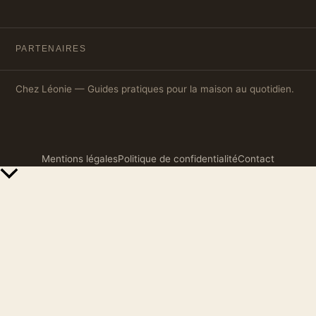
PARTENAIRES
Chez Léonie — Guides pratiques pour la maison au quotidien.
Mentions légales
Politique de confidentialité
Contact
Retour
en
haut