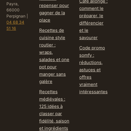
Café allongé :
Payra,
repenser pour
comment le
66000
gagner de la
préparer, le
Perpignan
|
place
04 68 34
différencier
51 16
Recettes de
et le
cuisine style
savourer
routier :
Code promo
wraps,
somfy :
salades et one
réductions,
pot pour
astuces et
manger sans
offres
galère
vraiment
Recettes
intéressantes
médiévales :
125 idées à
classer par
fidélité, saison
et ingrédients