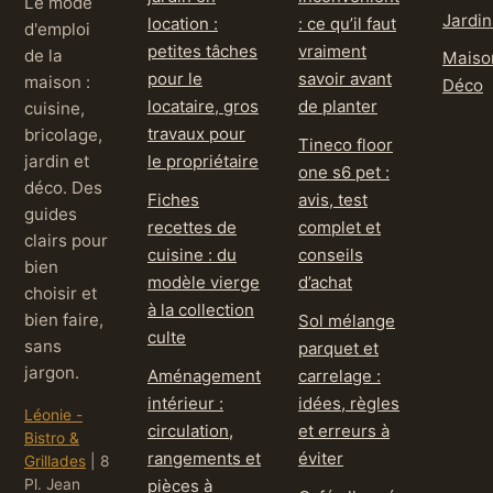
Le mode
Jardi
location :
: ce qu’il faut
d'emploi
petites tâches
vraiment
de la
Maiso
pour le
savoir avant
maison :
Déco
locataire, gros
de planter
cuisine,
travaux pour
bricolage,
Tineco floor
jardin et
le propriétaire
one s6 pet :
déco. Des
Fiches
avis, test
guides
recettes de
complet et
clairs pour
cuisine : du
conseils
bien
modèle vierge
d’achat
choisir et
à la collection
bien faire,
Sol mélange
culte
sans
parquet et
jargon.
Aménagement
carrelage :
intérieur :
idées, règles
Léonie -
circulation,
et erreurs à
Bistro &
rangements et
éviter
Grillades
|
8
Pl. Jean
pièces à