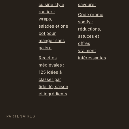
cuisine style
savourer
routier :
Code promo
wraps,
somfy :
salades et one
réductions,
pot pour
astuces et
manger sans
offres
galère
vraiment
Recettes
intéressantes
médiévales :
125 idées à
classer par
fidélité, saison
et ingrédients
PARTENAIRES