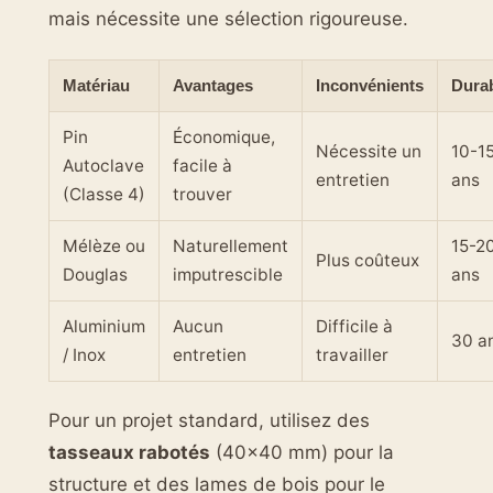
mais nécessite une sélection rigoureuse.
Matériau
Avantages
Inconvénients
Durab
Pin
Économique,
Nécessite un
10-1
Autoclave
facile à
entretien
ans
(Classe 4)
trouver
Mélèze ou
Naturellement
15-2
Plus coûteux
Douglas
imputrescible
ans
Aluminium
Aucun
Difficile à
30 a
/ Inox
entretien
travailler
Pour un projet standard, utilisez des
tasseaux rabotés
(40×40 mm) pour la
structure et des lames de bois pour le