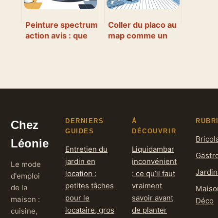
Peinture spectrum
Coller du placo au
action avis : que
map comme un
vaut vraiment
pro sans rails
cette peinture pas
métalliques
chère
DERNIERS
À
RUBR
Chez
GUIDES
DÉCOUVRIR
Bricol
Léonie
Entretien du
Liquidambar
Gastr
jardin en
inconvénient
Le mode
Jardi
location :
: ce qu’il faut
d'emploi
petites tâches
vraiment
de la
Maiso
pour le
savoir avant
maison :
Déco
locataire, gros
de planter
cuisine,