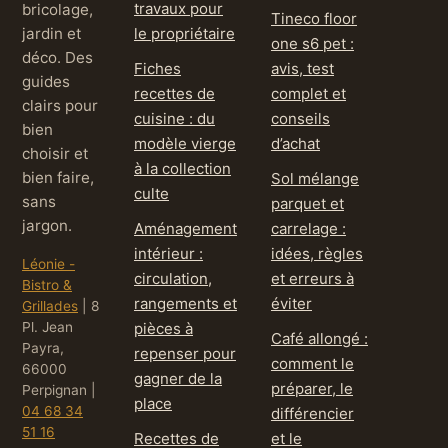
travaux pour
bricolage,
Tineco floor
jardin et
le propriétaire
one s6 pet :
déco. Des
Fiches
avis, test
guides
recettes de
complet et
clairs pour
cuisine : du
conseils
bien
modèle vierge
d’achat
choisir et
à la collection
bien faire,
Sol mélange
culte
sans
parquet et
jargon.
Aménagement
carrelage :
intérieur :
idées, règles
Léonie -
circulation,
et erreurs à
Bistro &
rangements et
éviter
Grillades
|
8
Pl. Jean
pièces à
Café allongé :
Payra,
repenser pour
comment le
66000
gagner de la
préparer, le
Perpignan
|
place
04 68 34
différencier
51 16
Recettes de
et le