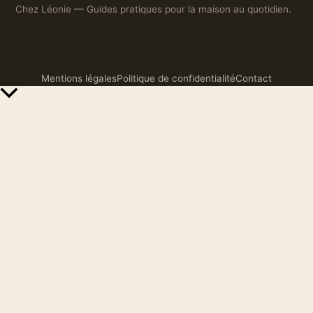
Chez Léonie — Guides pratiques pour la maison au quotidien.
Mentions légales
Politique de confidentialité
Contact
Retour
en
haut