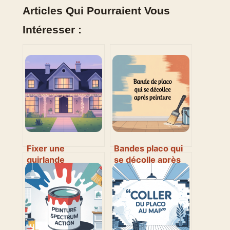
Articles Qui Pourraient Vous
Intéresser :
Fixer une
Bandes placo qui
guirlande
se décolle après
extérieure sans
peinture : causes,
percer : méthodes
solutions et
efficaces et
prévention
durables