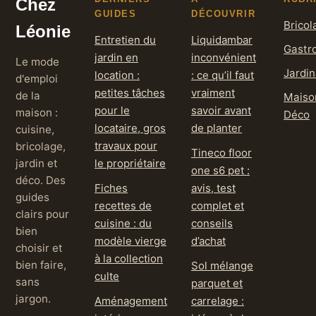
Chez
GUIDES
DÉCOUVRIR
Bricol
Léonie
Entretien du
Liquidambar
Gastr
jardin en
inconvénient
Le mode
Jardi
location :
: ce qu’il faut
d'emploi
petites tâches
vraiment
de la
Maiso
pour le
savoir avant
maison :
Déco
locataire, gros
de planter
cuisine,
travaux pour
bricolage,
Tineco floor
jardin et
le propriétaire
one s6 pet :
déco. Des
Fiches
avis, test
guides
recettes de
complet et
clairs pour
cuisine : du
conseils
bien
modèle vierge
d’achat
choisir et
à la collection
bien faire,
Sol mélange
culte
sans
parquet et
jargon.
Aménagement
carrelage :