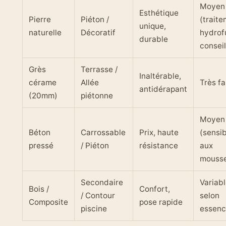
Moyen
Esthétique
Pierre
Piéton /
(trait
unique,
naturelle
Décoratif
hydrof
durable
conseil
Grès
Terrasse /
Inaltérable,
cérame
Allée
Très fa
antidérapant
(20mm)
piétonne
Moyen
Béton
Carrossable
Prix, haute
(sensi
pressé
/ Piéton
résistance
aux
mouss
Secondaire
Variab
Bois /
Confort,
/ Contour
selon
Composite
pose rapide
piscine
essen