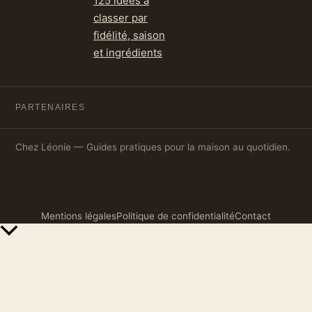
125 idées à
classer par
fidélité, saison
et ingrédients
PARTENAIRES
Chez Léonie — Guides pratiques pour la maison au quotidien.
Mentions légales
Politique de confidentialité
Contact
Retour
en
haut