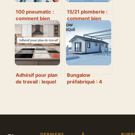
100 pneumatic :
15/21 plomberie :
comment bien
comment bien
choisir, utiliser et
choisir et utiliser
optimiser vos
ces raccords
outils
pneumatiques
Adhésif pour plan
Bungalow
de travail : lequel
préfabriqué : 4
choisir et
critères
comment le poser
techniques pour
parfaitement
transformer un
module standard
en espace de
travail performant
DERNIERS
À
RUBR