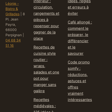
intérieur :
idées, règles
Léonie -
circulation,
et erreurs à
Bistro &
rangements et
éviter
Grillades
|
8
Pl. Jean
pièces à
Café allongé :
Payra,
repenser pour
comment le
66000
gagner de la
préparer, le
Perpignan
|
place
04 68 34
différencier
51 16
Recettes de
et le
cuisine style
savourer
routier :
Code promo
wraps,
somfy :
salades et one
réductions,
pot pour
astuces et
manger sans
offres
galère
vraiment
Recettes
intéressantes
médiévales :