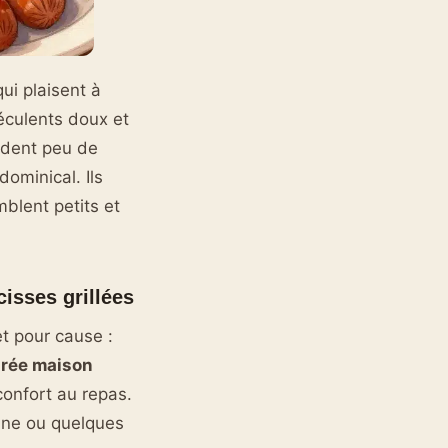
ui plaisent à
féculents doux et
ndent peu de
ominical. Ils
blent petits et
isses grillées
t pour cause :
rée maison
confort au repas.
enne ou quelques