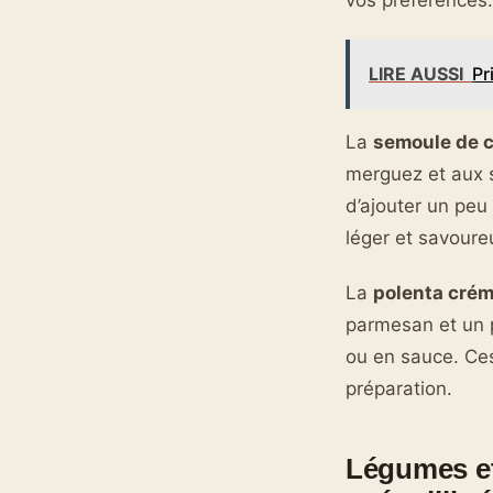
vos préférences.
LIRE AUSSI
Pr
La
semoule de 
merguez et aux sa
d’ajouter un peu
léger et savoure
La
polenta cré
parmesan et un 
ou en sauce. Ces
préparation.
Légumes et