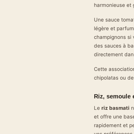
harmonieuse et
Une sauce tomate
légère et parfu
champignons si v
des sauces à bas
directement dans
Cette associatio
chipolatas ou de
Riz, semoule 
Le
riz basmati
n
et offre une bas
rapidement et peu