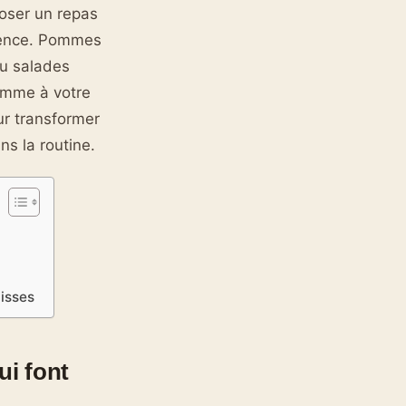
poser un repas
érence. Pommes
ou salades
comme à votre
ur transformer
s la routine.
cisses
i font