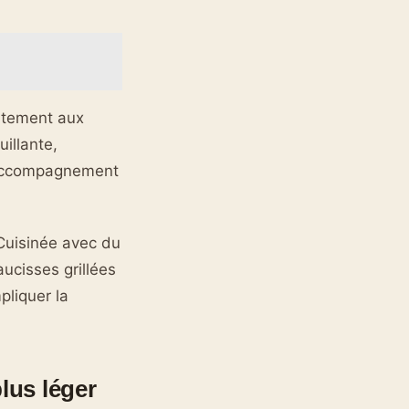
aitement aux
uillante,
n accompagnement
Cuisinée avec du
ucisses grillées
pliquer la
us léger