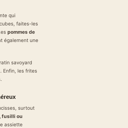
nte qui
ubes, faites-les
 Les
pommes de
ent également une
atin savoyard
Enfin, les frites
.
néreux
cisses, surtout
 fusilli ou
e assiette