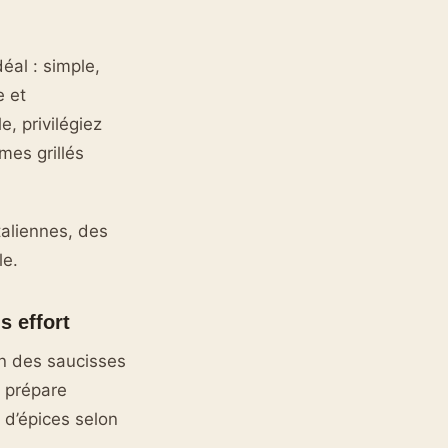
éal : simple,
e et
, privilégiez
mes grillés
taliennes, des
le.
s effort
n des saucisses
e prépare
u d’épices selon