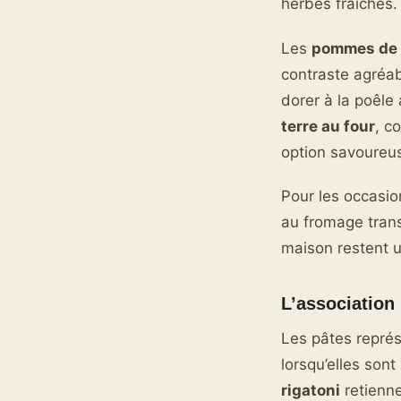
herbes fraîches.
Les
pommes de 
contraste agréab
dorer à la poêle
terre au four
, c
option savoureus
Pour les occasio
au fromage trans
maison restent u
L’association
Les pâtes représ
lorsqu’elles son
rigatoni
retienne