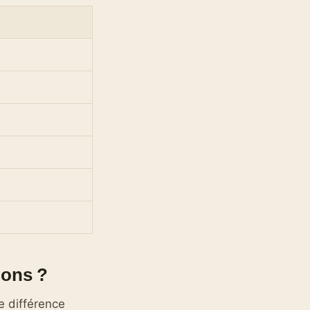
ions ?
e différence