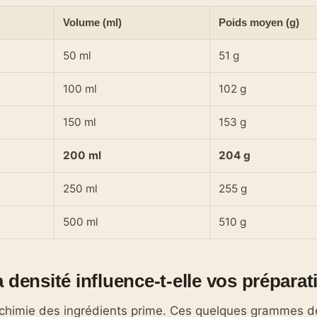
Volume (ml)
Poids moyen (g)
50 ml
51 g
100 ml
102 g
150 ml
153 g
200 ml
204 g
250 ml
255 g
500 ml
510 g
 densité influence-t-elle vos préparat
a chimie des ingrédients prime. Ces quelques grammes d