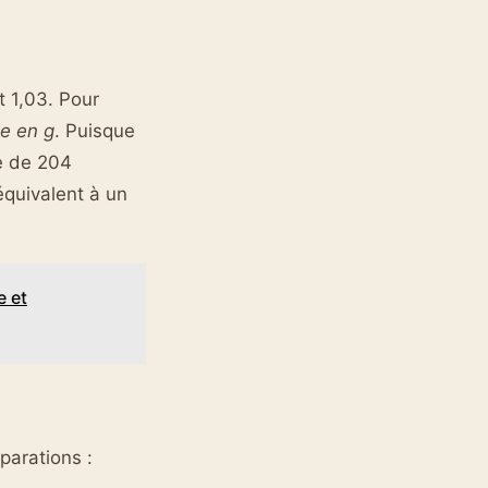
t 1,03. Pour
e en g
. Puisque
e de 204
équivalent à un
e et
parations :