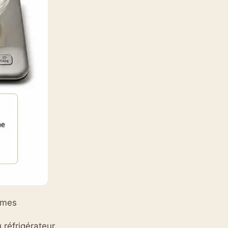
mmes
 réfrigérateur,