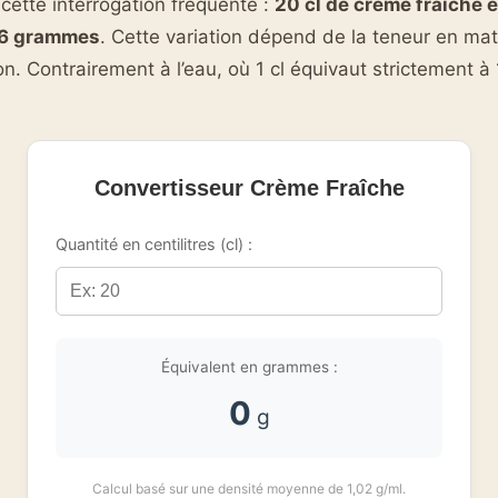
cette interrogation fréquente :
20 cl de crème fraîche 
06 grammes
. Cette variation dépend de la teneur en mat
n. Contrairement à l’eau, où 1 cl équivaut strictement à
Convertisseur Crème Fraîche
Quantité en centilitres (cl) :
Équivalent en grammes :
0
g
Calcul basé sur une densité moyenne de 1,02 g/ml.